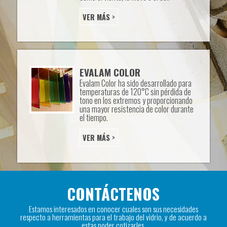
VER MÁS
>
EVALAM COLOR
Evalam Color ha sido desarrollado para
temperaturas de 120°C sin pérdida de
tono en los extremos y proporcionando
una mayor resistencia de color durante
el tiempo.
VER MÁS
>
CONTÁCTENOS
Estamos interesados en conocer cuales son sus necesidades
respecto a herramientas para el trabajo del vidrio, y de acuerdo a
estas poder cotizarles.